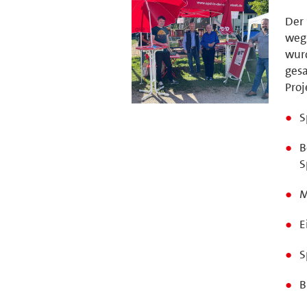
Der 
wegz
wurd
ges
Proj
S
B
S
M
E
S
B