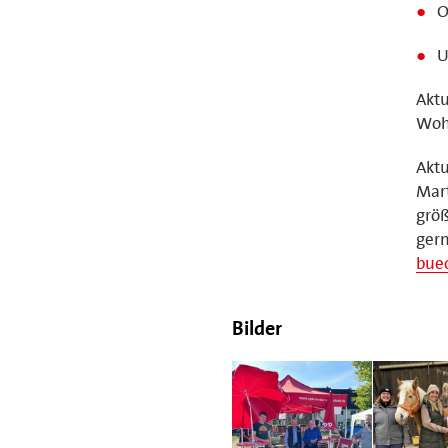
O
U
Aktu
Wohl
Aktu
Mart
größ
gern
bue
Bilder