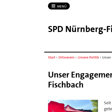
MENÜ
SPD Nürnberg-​F
Start
›
Ortsverein
›
Unsere Politik
›
Unser 
Unser Engagemen
Fischbach
Seit
gebr