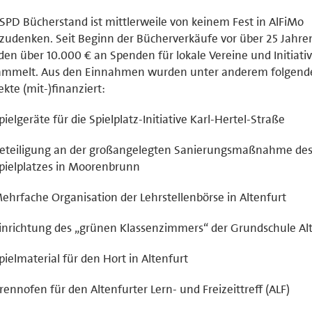
SPD Bücherstand ist mittlerweile von keinem Fest in AlFiMo
udenken. Seit Beginn der Bücherverkäufe vor über 25 Jahre
en über 10.000 € an Spenden für lokale Vereine und Initiati
ammelt. Aus den Einnahmen wurden unter anderem folgend
ekte (mit-)finanziert:
pielgeräte für die Spielplatz-Initiative Karl-Hertel-Straße
eteiligung an der großangelegten Sanierungsmaßnahme de
pielplatzes in Moorenbrunn
ehrfache Organisation der Lehrstellenbörse in Altenfurt
inrichtung des „grünen Klassenzimmers“ der Grundschule Al
pielmaterial für den Hort in Altenfurt
rennofen für den Altenfurter Lern- und Freizeittreff (ALF)