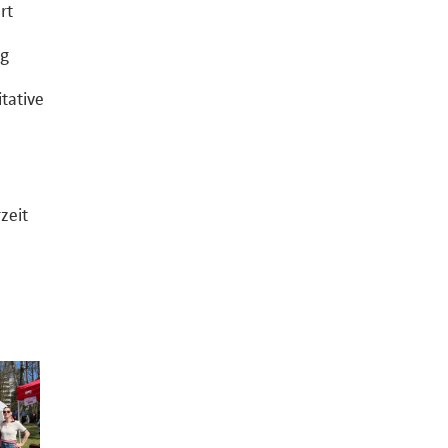
rt
ng
tative
zeit