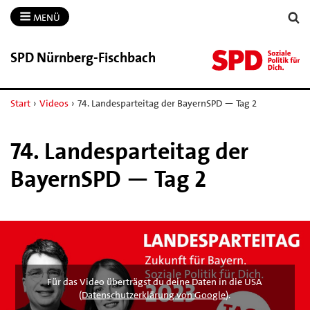
MENÜ
SPD Nürnberg-​Fischbach
Start
›
Videos
›
74. Landesparteitag der BayernSPD — Tag 2
74. Landesparteitag der
BayernSPD — Tag 2
Für das Video überträgst du deine Daten in die USA
(
Datenschutzerklärung von Google
).